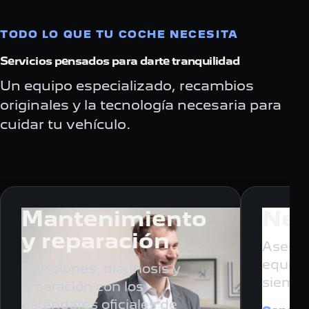
TODO LO QUE TU COCHE NECESITA
Servicios pensados para darte tranquilidad
Un equipo especializado, recambios
originales y la tecnología necesaria para
cuidar tu vehículo.
Mantenimiento
Neu
y reparación
Asesor
equili
Revisiones, diagnosis y
siempr
reparación con los
estándares oficiales de