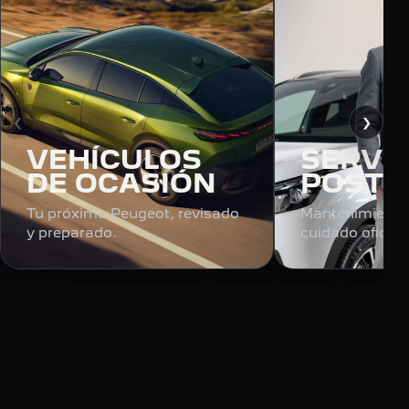
‹
›
VEHÍCULOS
SERVIC
DE OCASIÓN
POSTV
Tu próximo Peugeot, revisado
Mantenimiento,
y preparado.
cuidado oficial.