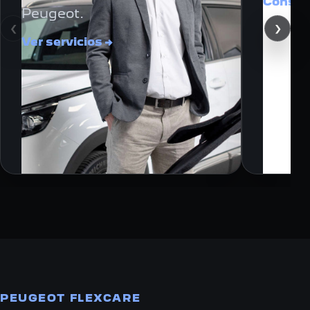
Consul
Peugeot.
‹
›
Ver servicios
→
PEUGEOT FLEXCARE