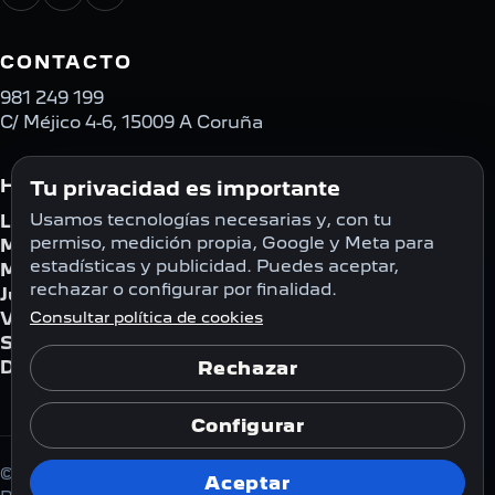
CONTACTO
981 249 199
C/ Méjico 4-6, 15009 A Coruña
HORARIO
Tu privacidad es importante
Usamos tecnologías necesarias y, con tu
Lunes
08:00 - 18:30
permiso, medición propia, Google y Meta para
Martes
08:00 - 18:30
estadísticas y publicidad. Puedes aceptar,
Miércoles
08:00 - 18:30
rechazar o configurar por finalidad.
Jueves
08:00 - 18:30
Consultar política de cookies
Viernes
08:00 - 18:30
Sábado
Cerrado
Domingo
Cerrado
Rechazar
Configurar
© 2026 Automóviles Vencor S.A.
Aceptar