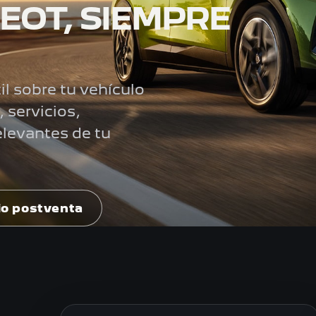
EOT, SIEMPRE
 sobre tu vehículo
 servicios,
elevantes de tu
io postventa