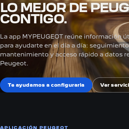
LO MEJOR DE PEUG
CONTIGO.
La app MYPEUGEOT reúne información útil
para ayudarte en el día a día: seguimiento,
mantenimiento y acceso rápido a datos r
Peugeot.
Te ayudamos a configurarla
Ver servic
APLICACIÓN PEUGEOT