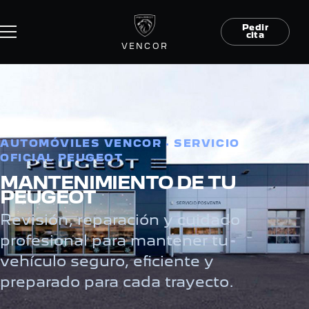
Pedir
cita
VENCOR
AUTOMÓVILES VENCOR · SERVICIO
OFICIAL PEUGEOT
MANTENIMIENTO DE TU
PEUGEOT
Revisión, reparación y cuidado
profesional para mantener tu
vehículo seguro, eficiente y
preparado para cada trayecto.