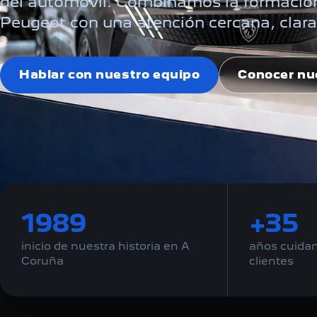
del automóvil. Combinamos la formación
Peugeot con una atención cercana, clara
Hablar con nuestro equipo
Conocer nue
1989
+35
inicio de nuestra historia en A
años cuidan
Coruña
clientes