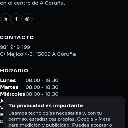
en el centro de A Coruña.
CONTACTO
981 249 199
C/ Méjico 4-6, 15009 A Coruña
HORARIO
Lunes
08:00 - 18:30
Martes
08:00 - 18:30
Miércoles
08:00 - 18:30
Jueves
08:00 - 18:30
Tu privacidad es importante
Viernes
08:00 - 18:30
Usamos tecnologías necesarias y, con tu
Sábado
Cerrado
permiso, estadísticas propias, Google y Meta
Domingo
Cerrado
para medición y publicidad. Puedes aceptar o