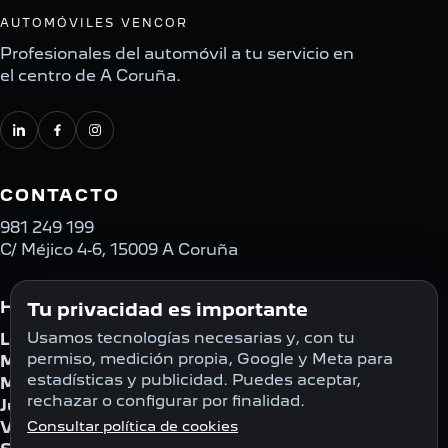
AUTOMÓVILES VENCOR
Profesionales del automóvil a tu servicio en
el centro de A Coruña.
CONTACTO
981 249 199
C/ Méjico 4-6, 15009 A Coruña
HORARIO
Tu privacidad es importante
Usamos tecnologías necesarias y, con tu
Lunes
08:00 - 18:30
permiso, medición propia, Google y Meta para
Martes
08:00 - 18:30
estadísticas y publicidad. Puedes aceptar,
Miércoles
08:00 - 18:30
rechazar o configurar por finalidad.
Jueves
08:00 - 18:30
Viernes
Consultar política de cookies
08:00 - 18:30