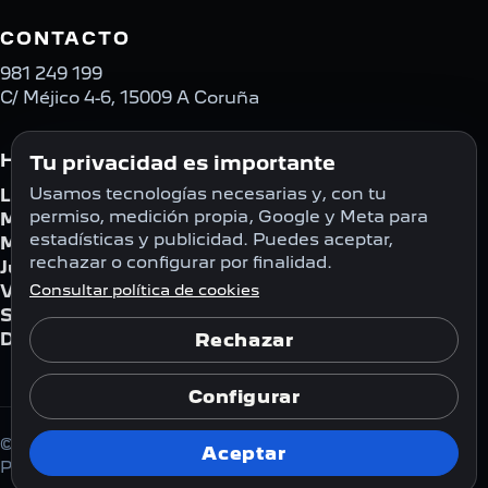
CONTACTO
981 249 199
C/ Méjico 4-6, 15009 A Coruña
HORARIO
Tu privacidad es importante
Usamos tecnologías necesarias y, con tu
Lunes
08:00 - 18:30
permiso, medición propia, Google y Meta para
Martes
08:00 - 18:30
estadísticas y publicidad. Puedes aceptar,
Miércoles
08:00 - 18:30
rechazar o configurar por finalidad.
Jueves
08:00 - 18:30
Viernes
Consultar política de cookies
08:00 - 18:30
Sábado
Cerrado
Domingo
Cerrado
Rechazar
Configurar
© 2026 Automóviles Vencor S.A.
Aceptar
Privacidad
Cookies
Configurar cookies